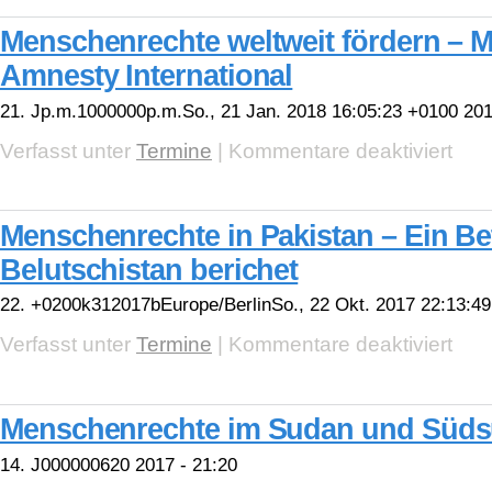
förder
–
Menschenrechte weltweit fördern – 
Mitma
bei
Amnesty International
Amnes
Interna
21. Jp.m.1000000p.m.So., 21 Jan. 2018 16:05:23 +0100 201
für
Verfasst unter
Termine
|
Kommentare deaktiviert
Mensc
weltwe
förder
–
Menschenrechte in Pakistan – Ein Be
Mitma
bei
Belutschistan berichet
Amnes
Interna
22. +0200k312017bEurope/BerlinSo., 22 Okt. 2017 22:13:49
für
Verfasst unter
Termine
|
Kommentare deaktiviert
Mensc
in
Pakist
–
Menschenrechte im Sudan und Süd
Ein
Betrof
aus
14. J000000620 2017 - 21:20
Beluts