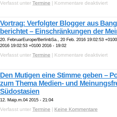
berich
für
Verfasst unter
Termine
|
Kommentare deaktiviert
Mensc
im
Sudan
und
Vortrag: Verfolgter Blogger aus Ban
Südsu
berichtet – Einschränkungen der Mei
20. FebruarEurope/BerlinbSa., 20 Feb. 2016 19:02:53 +010
2016 19:02:53 +0100 2016 - 19:02
für
Verfasst unter
Termine
|
Kommentare deaktiviert
Vortrag
Verfolg
Blogge
aus
Den Mutigen eine Stimme geben – Po
Bangl
bericht
zum Thema Medien- und Meinungsfrei
–
Einsc
Südostasien
der
Meinun
12. Maip.m.04 2015 - 21:04
Verfasst unter
Termine
|
Keine Kommentare