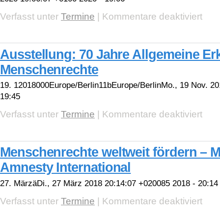
–
Verlän
für
Verfasst unter
Termine
|
Kommentare deaktiviert
bis
Ausste
30.4.
70+1
Jahre
Allge
Ausstellung: 70 Jahre Allgemeine Er
Erklär
der
Menschenrechte
Mensc
19. 12018000Europe/Berlin11bEurope/BerlinMo., 19 Nov. 20
19:45
für
Verfasst unter
Termine
|
Kommentare deaktiviert
Ausste
70
Jahre
Allge
Menschenrechte weltweit fördern – 
Erklär
der
Amnesty International
Mensc
27. MärzäDi., 27 März 2018 20:14:07 +020085 2018 - 20:14
für
Verfasst unter
Termine
|
Kommentare deaktiviert
Mensc
weltwe