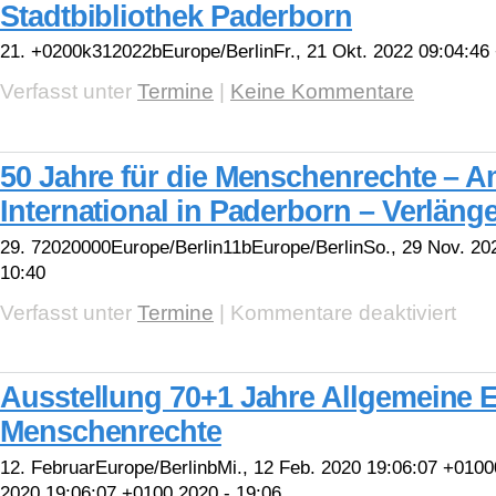
Stadtbibliothek Paderborn
21. +0200k312022bEurope/BerlinFr., 21 Okt. 2022 09:04:46
Verfasst unter
Termine
|
Keine Kommentare
50 Jahre für die Menschenrechte – 
International in Paderborn – Verlänger
29. 72020000Europe/Berlin11bEurope/BerlinSo., 29 Nov. 20
10:40
für
Verfasst unter
Termine
|
Kommentare deaktiviert
50
Jahre
für
die
Ausstellung 70+1 Jahre Allgemeine E
Mensc
–
Menschenrechte
Amnes
Interna
in
12. FebruarEurope/BerlinbMi., 12 Feb. 2020 19:06:07 +010
Pader
2020 19:06:07 +0100 2020 - 19:06