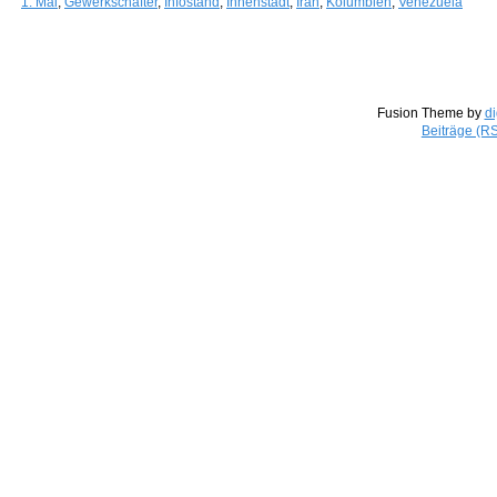
1. Mai
,
Gewerkschafter
,
Infostand
,
Innenstadt
,
Iran
,
Kolumbien
,
Venezuela
Fusion Theme by
di
Beiträge (R