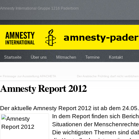
Amnesty International Gruppe 1216 Paderborn
Startseite
Über uns
Mitmachen
Termine
Kontakt
«
Finissage zur Ausstellung APACHETA
Der Arabische Frühling darf nicht verblüh
Amnesty Report 2012
Der aktuelle Amnesty Report 2012 ist ab dem 24.05
In dem Report finden sich Berich
Situationen der Menschenrechte
Die wichtigsten Themen sind dab