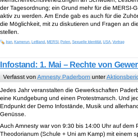
der Tagesordnung; ein Grund mehr für die MERSI-G
aktiv zu werden. Am Ende gab es auch für die Zuhö
die Möglichkeit, mit zu diskutieren und Fragen an d
stellen.
Iran
,
Kamerun
,
Lettland
,
MERSI
,
Polen
,
Sexuelle Identität
,
USA
,
Vortrag
Infostand: 1. Mai – Rechte von Gewe
Verfasst von
Amnesty Paderborn
unter
Aktionsberi
Jedes Jahr veranstalten die Gewerkschaften Pader
eine Kundgebung und einen Protestmarsch. Und jed
Endpunkt der Demo Infostände, Musik und allerhand
Genüsse.
Auch Amnesty war von 9:30 bis 14:00 Uhr auf dem 
Theodorianum (Schule + Uni am Kamp) mit einem s