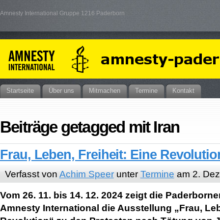
Amnesty International Gruppe 1216 Paderborn
Startseite
Über uns
Mitmachen
Termine
Kontakt
Beiträge getagged mit Iran
Frau, Leben, Freiheit: Eine Revolutio
Verfasst von
Achim Speer
unter
Termine
am 2. Dez
Vom 26. 11. bis 14. 12. 2024 zeigt die Paderborn
Amnesty International die Ausstellung „Frau, Leb