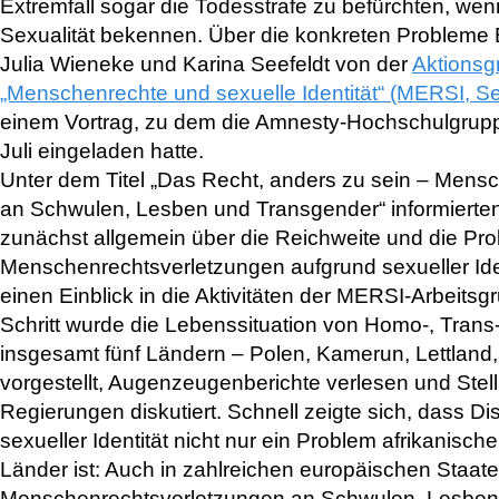
Extremfall sogar die Todesstrafe zu befürchten, wenn
Sexualität bekennen. Über die konkreten Probleme B
Julia Wieneke und Karina Seefeldt von der
Aktionsg
„Menschenrechte und sexuelle Identität“ (MERSI, S
einem Vortrag, zu dem die Amnesty-Hochschulgrup
Juli eingeladen hatte.
Unter dem Titel „Das Recht, anders zu sein – Mens
an Schwulen, Lesben und Transgender“ informierten
zunächst allgemein über die Reichweite und die Pro
Menschenrechtsverletzungen aufgrund sexueller Ide
einen Einblick in die Aktivitäten der MERSI-Arbeitsg
Schritt wurde die Lebenssituation von Homo-, Trans-
insgesamt fünf Ländern – Polen, Kamerun, Lettland
vorgestellt, Augenzeugenberichte verlesen und Ste
Regierungen diskutiert. Schnell zeigte sich, dass Di
sexueller Identität nicht nur ein Problem afrikanische
Länder ist: Auch in zahlreichen europäischen Staate
Menschenrechtsverletzungen an Schwulen, Lesben