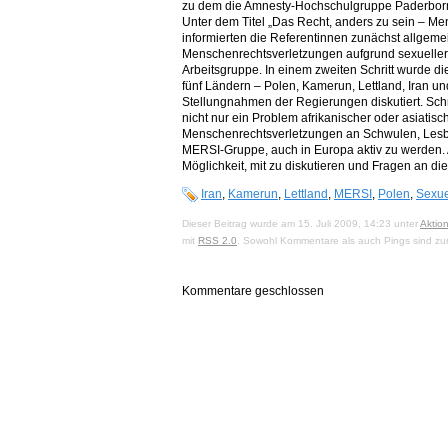
zu dem die Amnesty-Hochschulgruppe Paderborn 
Unter dem Titel „Das Recht, anders zu sein – 
informierten die Referentinnen zunächst allgeme
Menschenrechtsverletzungen aufgrund sexueller I
Arbeitsgruppe. In einem zweiten Schritt wurde d
fünf Ländern – Polen, Kamerun, Lettland, Iran u
Stellungnahmen der Regierungen diskutiert. Schne
nicht nur ein Problem afrikanischer oder asiatis
Menschenrechtsverletzungen an Schwulen, Lesb
MERSI-Gruppe, auch in Europa aktiv zu werden. 
Möglichkeit, mit zu diskutieren und Fragen an die
Iran
,
Kamerun
,
Lettland
,
MERSI
,
Polen
,
Sexuel
Dieser Beitrag wurde am 15. Juli 2009, 14:23 unter
Aktio
mit
RSS 2.0
. Sowohl Kommentare als auch Pings sind zur
Kommentare geschlossen