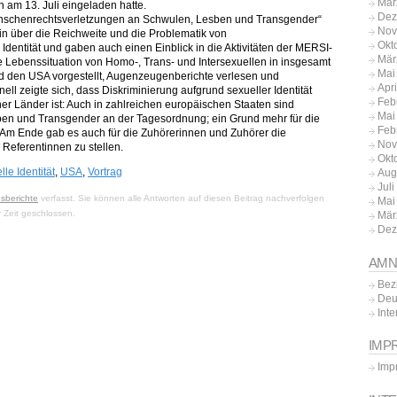
Mär
am 13. Juli eingeladen hatte.
Dez
Menschenrechtsverletzungen an Schwulen, Lesben und Transgender“
Nov
in über die Reichweite und die Problematik von
Okt
dentität und gaben auch einen Einblick in die Aktivitäten der MERSI-
Mär
ie Lebenssituation von Homo-, Trans- und Intersexuellen in insgesamt
Mai
nd den USA vorgestellt, Augenzeugenberichte verlesen und
Apr
ll zeigte sich, dass Diskriminierung aufgrund sexueller Identität
Feb
cher Länder ist: Auch in zahlreichen europäischen Staaten sind
Mai
en und Transgender an der Tagesordnung; ein Grund mehr für die
Feb
Am Ende gab es auch für die Zuhörerinnen und Zuhörer die
Nov
 Referentinnen zu stellen.
Okt
le Identität
,
USA
,
Vortrag
Aug
Jul
nsberichte
verfasst. Sie können alle Antworten auf diesen Beitrag nachverfolgen
Mai
 Zeit geschlossen.
Mär
Dez
AMN
Bez
Deu
Inte
IMP
Imp