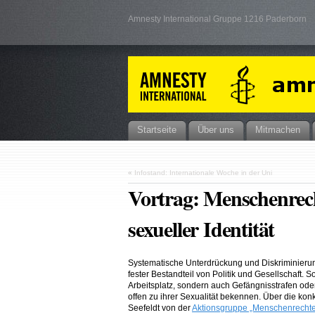
Amnesty International Gruppe 1216 Paderborn
Startseite
Über uns
Mitmachen
«
Infostand: Internationale Woche in der Uni
Vortrag: Menschenrec
sexueller Identität
Systematische Unterdrückung und Diskriminierung
fester Bestandteil von Politik und Gesellschaft. 
Arbeitsplatz, sondern auch Gefängnisstrafen oder
offen zu ihrer Sexualität bekennen. Über die ko
Seefeldt von der
Aktionsgruppe „Menschenrechte 