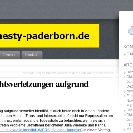
KON
E-M
Termine
Kontakt
ARC
Dez
Vortrag: Einigen Pharmakonzernen geht Profit über Gesundheit
»
Okt
htsverletzungen aufgrund
Jun
Dez
Nov
Feb
Nov
Mär
Jan
 aufgrund sexueller Identität ist auch heute noch in vielen Ländern
Okt
So haben Homo-, Trans- und Intersexuelle oft nicht nur Repressalien am
Jun
 im Extremfall sogar die Todesstrafe zu befürchten, wenn sie sich
Feb
nkreten Probleme Betroffener berichteten Julia Wieneke und Karina
Mai
und sexuelle Identität“ (MERSI, Sektion Hannover)
in einem Vortrag,