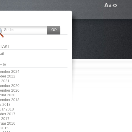
TAKT
ail
HIV
ember 2024
ober 2022
i 2021
ember 2020
ember 2020
ruar 2020
ember 2018
z 2018
uar 2018
ober 2017
i 2017
ruar 2016
 2015