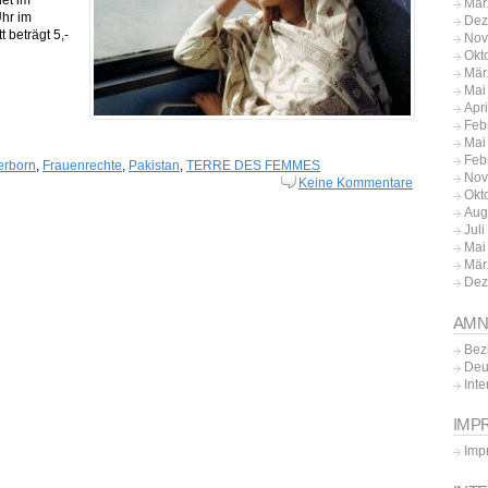
Mär
Uhr im
Dez
t beträgt 5,-
Nov
Okt
Mär
Mai
Apr
Feb
Mai
Feb
erborn
,
Frauenrechte
,
Pakistan
,
TERRE DES FEMMES
Nov
Keine Kommentare
Okt
Aug
Jul
Mai
Mär
Dez
AMN
Bez
Deu
Inte
IMP
Imp