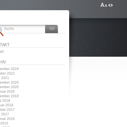
TAKT
ail
HIV
ember 2024
ober 2022
i 2021
ember 2020
ember 2020
ruar 2020
ember 2018
z 2018
uar 2018
ober 2017
i 2017
ruar 2016
 2015