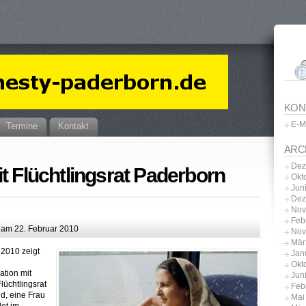
KON
E-M
Termine
Kontakt
ARC
Dez
t Flüchtlingsrat Paderborn
Okt
Jun
Dez
Nov
Feb
am 22. Februar 2010
Nov
Mär
 2010 zeigt
Jan
Okt
ation mit
Jun
üchtlingsrat
Feb
d, eine Frau
Mai
det im