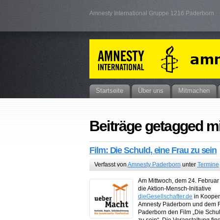
Amnesty International Gruppe 1216 Paderborn
Startseite
Über uns
Mitmachen
Beiträge getagged mi
Film: Die Schuld, eine Frau zu sein
Verfasst von
Amnesty Paderborn
unter
Termine
Am Mittwoch, dem 24. Februar
die Aktion-Mensch-Initiative
dieGesellschafter.de
in Kooper
Amnesty Paderborn und dem Fl
Paderborn den Film „Die Schul
zu sein“. Die Veranstaltung fin