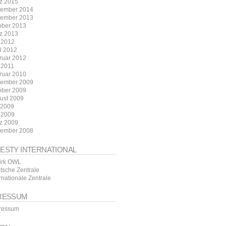
z 2015
ember 2014
ember 2013
ober 2013
z 2013
 2012
il 2012
ruar 2012
 2011
ruar 2010
ember 2009
ober 2009
ust 2009
i 2009
 2009
z 2009
ember 2008
ESTY INTERNATIONAL
irk OWL
tsche Zentrale
rnationale Zentrale
RESSUM
ressum