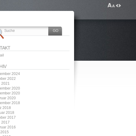
TAKT
ail
HIV
ember 2024
ober 2022
i 2021
ember 2020
ember 2020
ruar 2020
ember 2018
z 2018
uar 2018
ober 2017
i 2017
ruar 2016
 2015