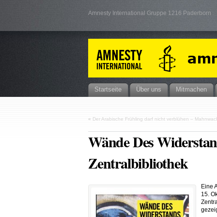
Amnesty International Gruppe 1216 Paderborn
Startseite
Über uns
Mitmachen
«
Der Arabische Frühling darf nicht verblühen – Mahnwac
Wände Des Widerstande
Zentralbibliothek
Eine 
15. O
Zentr
gezeig