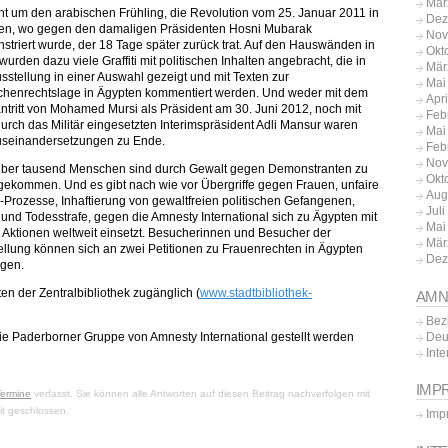
Mär
ht um den arabischen Frühling, die Revolution vom 25. Januar 2011 in
Dez
en, wo gegen den damaligen Präsidenten Hosni Mubarak
Nov
striert wurde, der 18 Tage später zurück trat. Auf den Hauswänden in
Okt
wurden dazu viele Graffiti mit politischen Inhalten angebracht, die in
Mär
sstellung in einer Auswahl gezeigt und mit Texten zur
Mai
henrechtslage in Ägypten kommentiert werden. Und weder mit dem
Apr
ntritt von Mohamed Mursi als Präsident am 30. Juni 2012, noch mit
Feb
urch das Militär eingesetzten Interimspräsident Adli Mansur waren
Mai
useinandersetzungen zu Ende.
Feb
Nov
über tausend Menschen sind durch Gewalt gegen Demonstranten zu
Okt
gekommen. Und es gibt nach wie vor Übergriffe gegen Frauen, unfaire
Aug
r-Prozesse, Inhaftierung von gewaltfreien politischen Gefangenen,
Jul
 und Todesstrafe, gegen die Amnesty International sich zu Ägypten mit
Mai
n Aktionen weltweit einsetzt. Besucherinnen und Besucher der
Mär
ellung können sich an zwei Petitionen zu Frauenrechten in Ägypten
Dez
igen.
en der Zentralbibliothek zugänglich (
www.stadtbibliothek-
AMN
Bez
Deu
ie Paderborner Gruppe von Amnesty International gestellt werden
Inte
IMP
Termine
verfasst. Sie können alle Antworten auf diesen Beitrag nachverfolgen mit
it geschlossen.
Imp