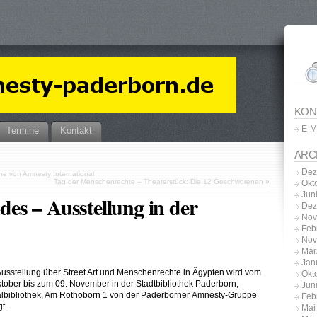
KON
E-M
Termine
Kontakt
ARC
Dez
he von Amnesty International
Tag der Menschenrechte – Theaterstück: Die 12 Geschworenen
»
Okt
Jun
s – Ausstellung in der
Dez
Nov
Feb
Nov
Mär
Jan
Ausstellung über Street Art und Menschenrechte in Ägypten wird vom
Okt
ktober bis zum 09. November in der Stadtbibliothek Paderborn,
Jun
albibliothek, Am Rothoborn 1 von der Paderborner Amnesty-Gruppe
Feb
t.
Mai