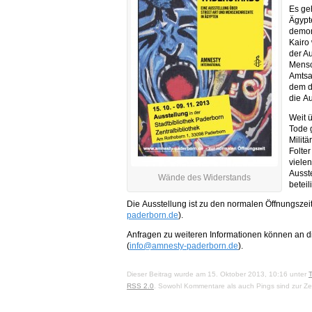
Es ge
Ägypt
demon
Kairo 
der Au
Mensc
Amtsa
dem d
die A
Weit 
Tode 
Militä
Folter
viele
Ausst
Wände des Widerstands
beteil
Die Ausstellung ist zu den normalen Öffnungszeit
paderborn.de
).
Anfragen zu weiteren Informationen können an d
(
info@amnesty-paderborn.de
).
Dieser Beitrag wurde am 15. Oktober 2013, 10:16 unter
RSS 2.0
. Sowohl Kommentare als auch Pings sind zur Ze